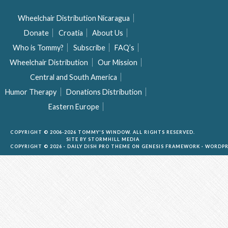
Wheelchair Distribution Nicaragua
Donate
Croatia
About Us
Who is Tommy?
Subscribe
FAQ’s
Wheelchair Distribution
Our Mission
Central and South America
Humor Therapy
Donations Distribution
Eastern Europe
COPYRIGHT © 2006-2026 TOMMY'S WINDOW. ALL RIGHTS RESERVED.
SITE BY
STORMHILL MEDIA
COPYRIGHT © 2026 ·
DAILY DISH PRO THEME
ON
GENESIS FRAMEWORK
·
WORDPR