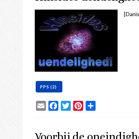
[Danis
Email
Facebook
Twitter
Pinterest
Share
Voorbij de oneindigh