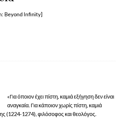
: Beyond Infinity]
«Για όποιον έχει πίστη, καμιά εξήγηση δεν είναι
αναγκαία. Για κάποιον χωρίς πίστη, καμιά
της (1224-1274), φιλόσοφος και θεολόγος.