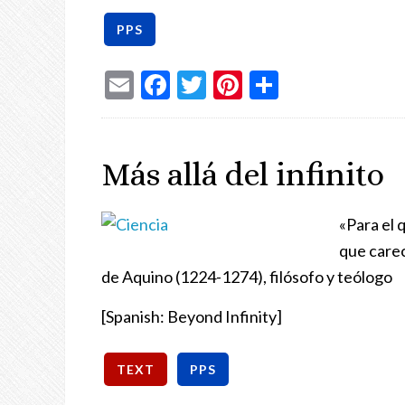
Email
Facebook
Twitter
Pinterest
Share
Más allá del infinito
«Para el 
que carec
de Aquino (1224-1274), filósofo y teólogo
[Spanish: Beyond Infinity]