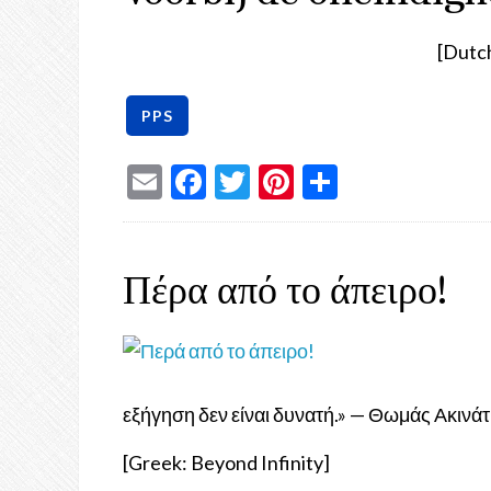
[Dutch
Email
Facebook
Twitter
Pinterest
Share
Πέρα από το άπειρο!
εξήγηση δεν είναι δυνατή.» — Θωμάς Ακινά
[Greek: Beyond Infinity]