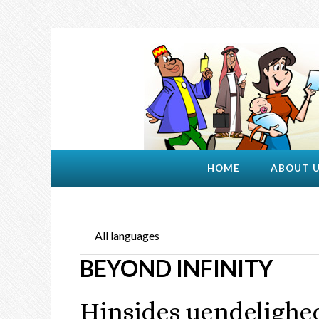
HOME
ABOUT 
BEYOND INFINITY
Hinsides uendelighe