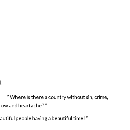
n
” Where is there a country without sin, crime,
rrow and heartache? ”
eautiful people having a beautiful time! “