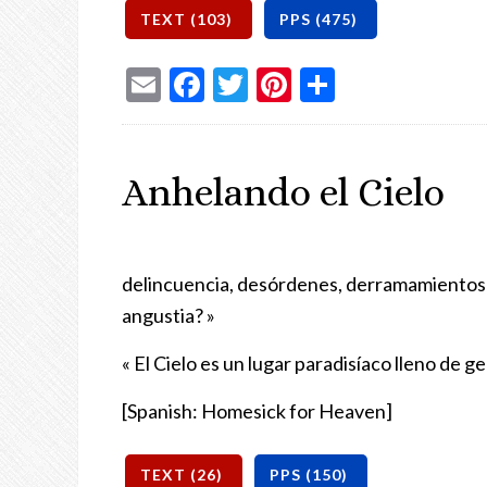
Email
Facebook
Twitter
Pinterest
Share
Anhelando el Cielo
delincuencia, desórdenes, derramamientos 
angustia? »
« El Cielo es un lugar paradisíaco lleno de g
[Spanish: Homesick for Heaven]