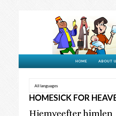
HOME
ABOUT 
HOMESICK FOR HEAV
Hjemveefter himlen