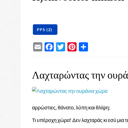
Email
Facebook
Twitter
Pinterest
Share
Λαχταρώντας την ουρά
αρρώστιες, θάνατο, λύπη και θλίψη;
Τι υπέροχη χώρα! Δεν λαχταράς κι εσύ μια 