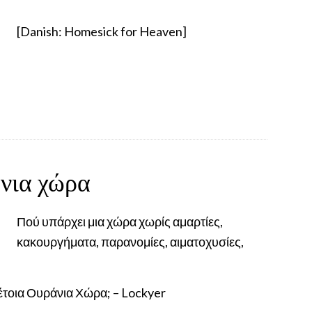
[Danish: Homesick for Heaven]
νια χώρα
Πού υπάρχει μια χώρα χωρίς αμαρτίες,
κακουργήματα, παρανομίες, αιματοχυσίες,
τέτοια Ουράνια Χώρα; – Lockyer