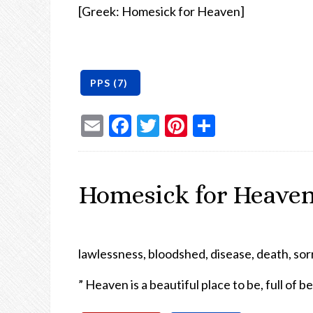
[Greek: Homesick for Heaven]
Email
Facebook
Twitter
Pinterest
Share
Homesick for Heave
lawlessness, bloodshed, disease, death, so
” Heaven is a beautiful place to be, full of b