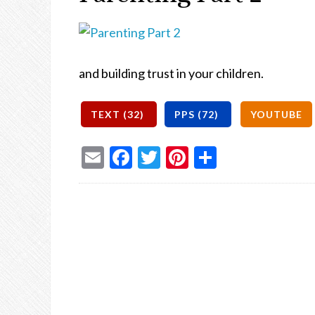
and building trust in your children.
Email
Facebook
Twitter
Pinterest
Share