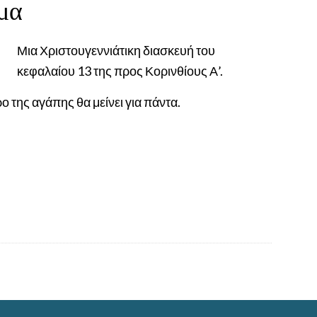
μα
Μια Χριστουγεννιάτικη διασκευή του
κεφαλαίου 13 της προς Κορινθίους Α’.
ο της αγάπης θα μείνει για πάντα.