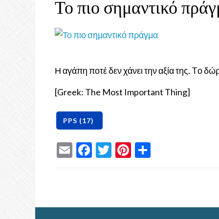
Το πιο σημαντικό πράγ
Η αγάπη ποτέ δεν χάνει την αξία της. Tο δώρ
[Greek: The Most Important Thing]
Email
Facebook
Twitter
Pinterest
Share