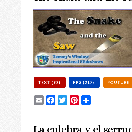
Email
Facebook
Twitter
Pinterest
Share
La culebra y el serru