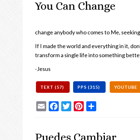
You Can Change
change anybody who comes to Me, seeking to f
If I made the world and everything in it, don’
transform a single life into something bette
-Jesus
Email
Facebook
Twitter
Pinterest
Share
Puedes Cambiar