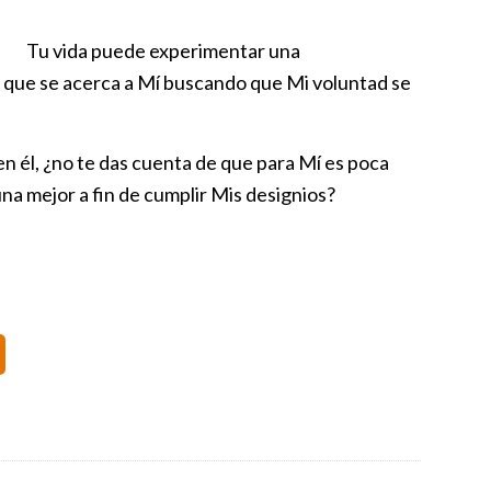
Tu vida puede experimentar una
 que se acerca a Mí buscando que Mi voluntad se
en él, ¿no te das cuenta de que para Mí es poca
una mejor a fin de cumplir Mis designios?