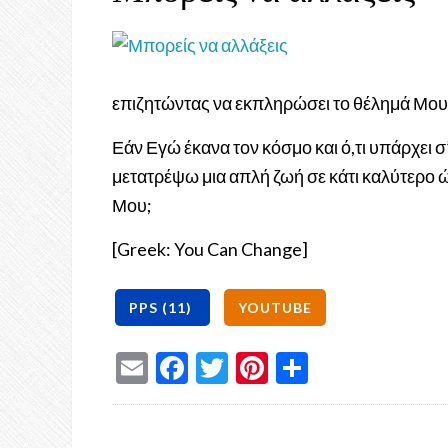
επιζητώντας να εκπληρώσει το θέλημά Μου 
Εάν Εγώ έκανα τον κόσμο και ό,τι υπάρχει σ’
μετατρέψω μια απλή ζωή σε κάτι καλύτερο 
Μου;
[Greek: You Can Change]
Email
Facebook
Twitter
Pinterest
Share