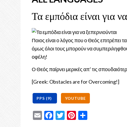
Τα εμπόδια είναι για ν
Ποιος είναι ο λόγος που ο Θεός επιτρέπει 
όμως όλοι τους μπορούν να συμπεριληφθού
οφέλη!
Ο Θεός παίρνει μερικές απ’ τις σπουδαιότερ
[Greek: Obstacles are for Overcoming!]
Email
Facebook
Twitter
Pinterest
Share