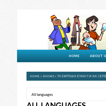
HOME
ABOUT 
HOME
»
SHOWS
» ΤΑ ΕΜΠΌΔΙΑ ΕΊΝΑΙ ΓΙΑ ΝΑ ΞΕΠ
ALL LANGUAGES