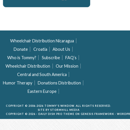
Wheelchair Distribution Nicaragua
Donate
Croatia
About Us
Who is Tommy?
Subscribe
FAQ’s
Wheelchair Distribution
Our Mission
Central and South America
Humor Therapy
Donations Distribution
Eastern Europe
COPYRIGHT © 2006-2026 TOMMY'S WINDOW. ALL RIGHTS RESERVED.
SITE BY
STORMHILL MEDIA
COPYRIGHT © 2026 ·
DAILY DISH PRO THEME
ON
GENESIS FRAMEWORK
·
WORDPR