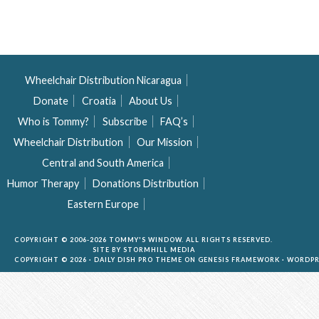
Wheelchair Distribution Nicaragua
Donate
Croatia
About Us
Who is Tommy?
Subscribe
FAQ’s
Wheelchair Distribution
Our Mission
Central and South America
Humor Therapy
Donations Distribution
Eastern Europe
COPYRIGHT © 2006-2026 TOMMY'S WINDOW. ALL RIGHTS RESERVED.
SITE BY
STORMHILL MEDIA
COPYRIGHT © 2026 ·
DAILY DISH PRO THEME
ON
GENESIS FRAMEWORK
·
WORDPR