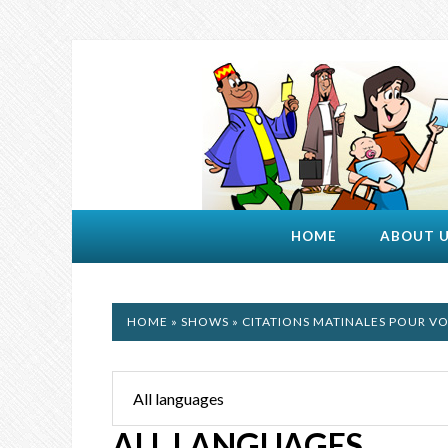
HOME
ABOUT 
HOME
»
SHOWS
» CITATIONS MATINALES POUR VO
ALL LANGUAGES