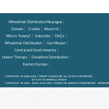
Wheelchair Distribution Nicaragua
Donate
Croatia
About Us
Who is Tommy?
Subscribe
FAQ’s
Wheelchair Distribution
Our Mission
Central and South America
Humor Therapy
Donations Distribution
Eastern Europe
COPYRIGHT © 2006-2026 TOMMY'S WINDOW. ALL RIGHTS RESERVED.
SITE BY
STORMHILL MEDIA
COPYRIGHT © 2026 ·
DAILY DISH PRO THEME
ON
GENESIS FRAMEWORK
·
WORDPR