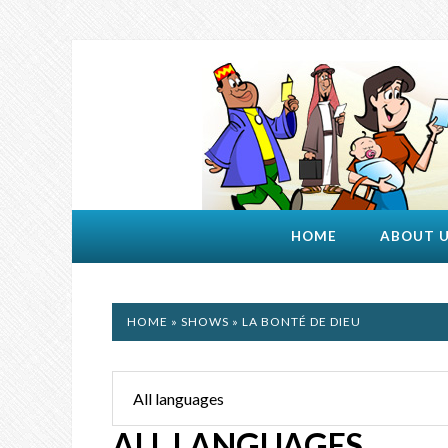
HOME
ABOUT 
HOME
»
SHOWS
» LA BONTÉ DE DIEU
ALL LANGUAGES