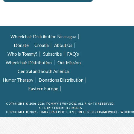
Wheelchair Distribution Nicaragua
Donate
Croatia
About Us
Who is Tommy?
Subscribe
FAQ’s
Wheelchair Distribution
Our Mission
Central and South America
Humor Therapy
Donations Distribution
Eastern Europe
COPYRIGHT © 2006-2026 TOMMY'S WINDOW. ALL RIGHTS RESERVED.
SITE BY
STORMHILL MEDIA
COPYRIGHT © 2026 ·
DAILY DISH PRO THEME
ON
GENESIS FRAMEWORK
·
WORDPR