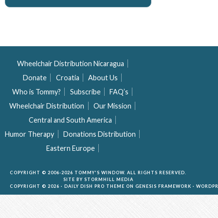
Wheelchair Distribution Nicaragua
Donate
Croatia
About Us
Who is Tommy?
Subscribe
FAQ’s
Wheelchair Distribution
Our Mission
Central and South America
Humor Therapy
Donations Distribution
Eastern Europe
COPYRIGHT © 2006-2026 TOMMY'S WINDOW. ALL RIGHTS RESERVED.
SITE BY
STORMHILL MEDIA
COPYRIGHT © 2026 ·
DAILY DISH PRO THEME
ON
GENESIS FRAMEWORK
·
WORDPR