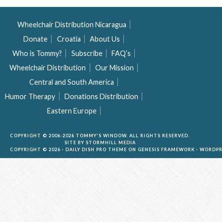
Wheelchair Distribution Nicaragua
Donate
Croatia
About Us
Who is Tommy?
Subscribe
FAQ’s
Wheelchair Distribution
Our Mission
Central and South America
Humor Therapy
Donations Distribution
Eastern Europe
COPYRIGHT © 2006-2026 TOMMY'S WINDOW. ALL RIGHTS RESERVED.
SITE BY
STORMHILL MEDIA
COPYRIGHT © 2026 ·
DAILY DISH PRO THEME
ON
GENESIS FRAMEWORK
·
WORDPR