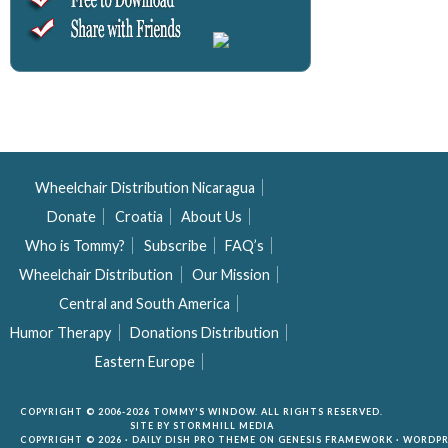
Wheelchair Distribution Nicaragua
Donate
Croatia
About Us
Who is Tommy?
Subscribe
FAQ’s
Wheelchair Distribution
Our Mission
Central and South America
Humor Therapy
Donations Distribution
Eastern Europe
COPYRIGHT © 2006-2026 TOMMY'S WINDOW. ALL RIGHTS RESERVED.
SITE BY
STORMHILL MEDIA
COPYRIGHT © 2026 ·
DAILY DISH PRO THEME
ON
GENESIS FRAMEWORK
·
WORDPR