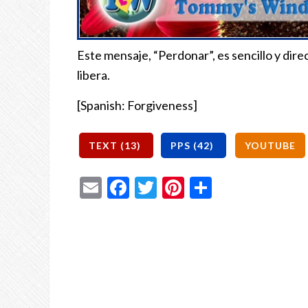
Este mensaje, “Perdonar”, es sencillo y direc
libera.
[Spanish: Forgiveness]
Email
Facebook
Twitter
Pinterest
Share