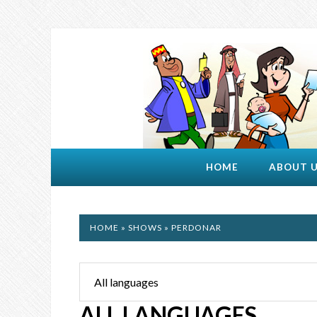
HOME
ABOUT 
HOME
»
SHOWS
» PERDONAR
ALL LANGUAGES