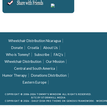
Wheelchair Distribution Nicaragua
Donate
Croatia
About Us
Who is Tommy?
Subscribe
FAQ’s
Wheelchair Distribution
Our Mission
Central and South America
Humor Therapy
Donations Distribution
Eastern Europe
COPYRIGHT © 2006-2026 TOMMY'S WINDOW. ALL RIGHTS RESERVED.
SITE BY
STORMHILL MEDIA
COPYRIGHT © 2026 ·
DAILY DISH PRO THEME
ON
GENESIS FRAMEWORK
·
WORDPR