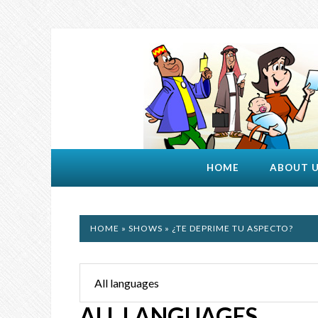
HOME
ABOUT 
HOME
»
SHOWS
» ¿TE DEPRIME TU ASPECTO?
ALL LANGUAGES