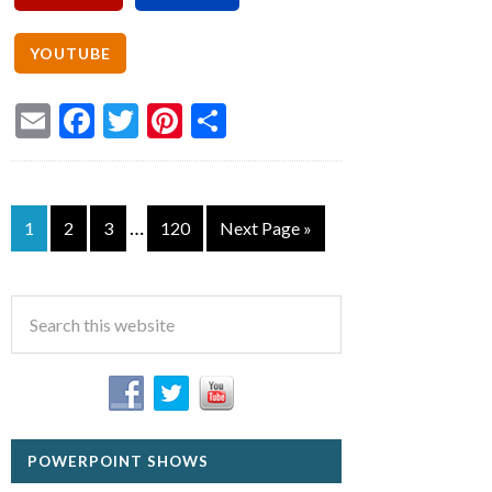
Email
Facebook
Twitter
Pinterest
Share
…
1
2
3
120
Next Page »
POWERPOINT SHOWS