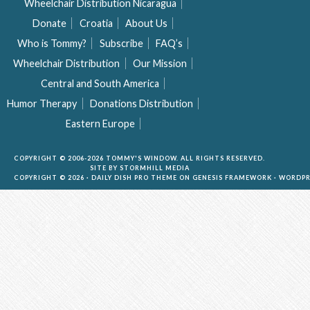
Wheelchair Distribution Nicaragua
Donate
Croatia
About Us
Who is Tommy?
Subscribe
FAQ’s
Wheelchair Distribution
Our Mission
Central and South America
Humor Therapy
Donations Distribution
Eastern Europe
COPYRIGHT © 2006-2026 TOMMY'S WINDOW. ALL RIGHTS RESERVED.
SITE BY
STORMHILL MEDIA
COPYRIGHT © 2026 ·
DAILY DISH PRO THEME
ON
GENESIS FRAMEWORK
·
WORDPR